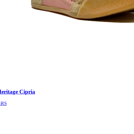
itage Cipria
S