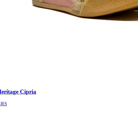
itage Cipria
S