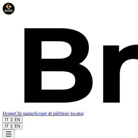
Home
Chi siamo
Scopri di più
Store locator
|
IT
EN
|
IT
EN