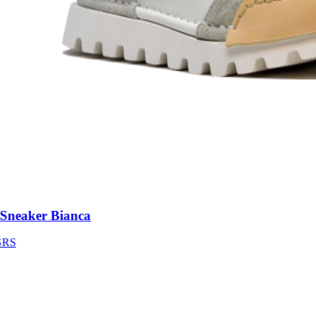
neaker Bianca
S