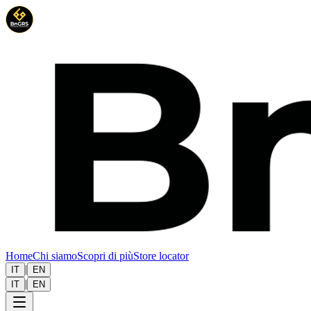
Home
Chi siamo
Scopri di più
Store locator
|
IT
EN
|
IT
EN