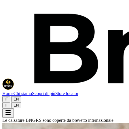
Home
Chi siamo
Scopri di più
Store locator
|
IT
EN
|
IT
EN
Le calzature BNGRS sono coperte da brevetto internazionale.