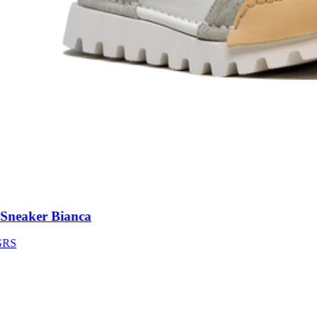
neaker Bianca
S