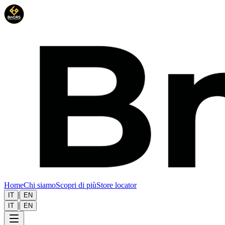
Home
Chi siamo
Scopri di più
Store locator
|
IT
EN
|
IT
EN