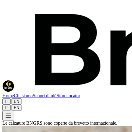
Home
Chi siamo
Scopri di più
Store locator
|
IT
EN
|
IT
EN
Le calzature BNGRS sono coperte da brevetto internazionale.