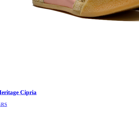
itage Cipria
S