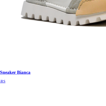
neaker Bianca
S