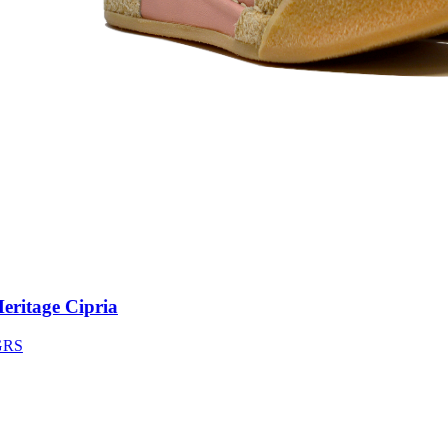
itage Cipria
S