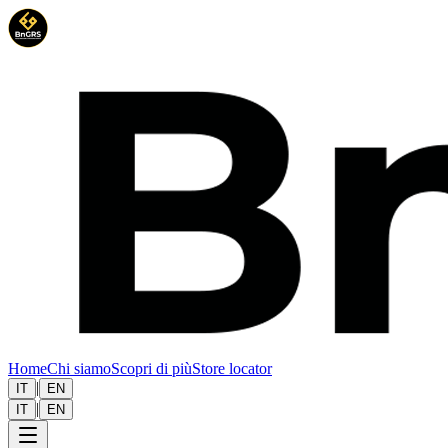
Home
Chi siamo
Scopri di più
Store locator
|
IT
EN
|
IT
EN