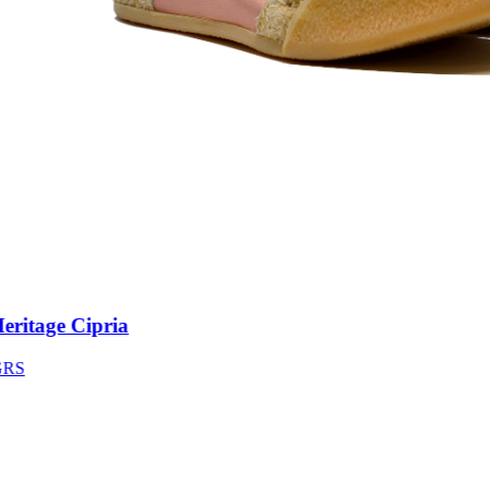
itage Cipria
S