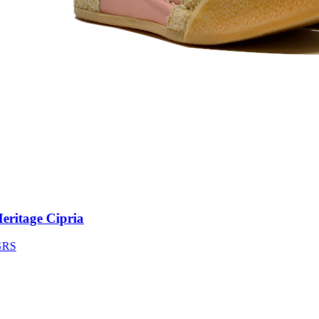
itage Cipria
S