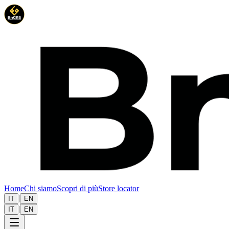
Home
Chi siamo
Scopri di più
Store locator
|
IT
EN
|
IT
EN