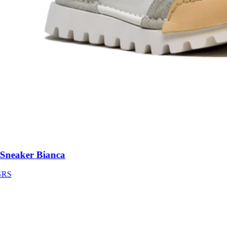
neaker Bianca
S