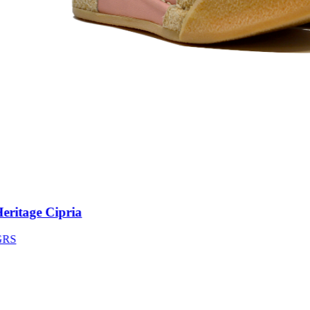
itage Cipria
S