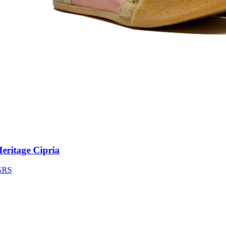
itage Cipria
S