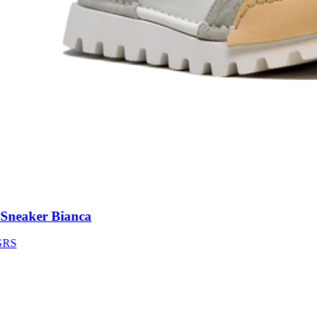
neaker Bianca
S