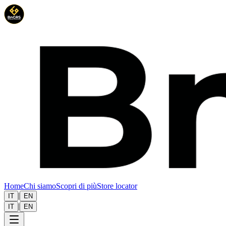
Home
Chi siamo
Scopri di più
Store locator
|
IT
EN
|
IT
EN