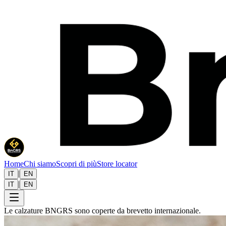
Home
Chi siamo
Scopri di più
Store locator
|
IT
EN
|
IT
EN
Le calzature BNGRS sono coperte da brevetto internazionale.