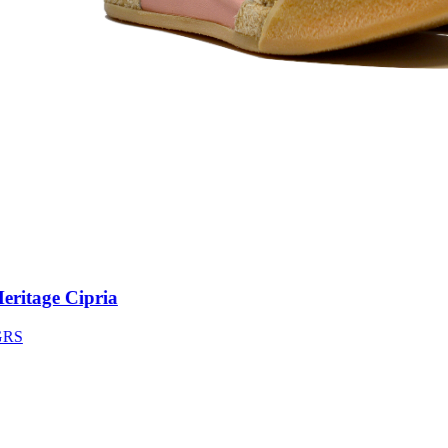
itage Cipria
S