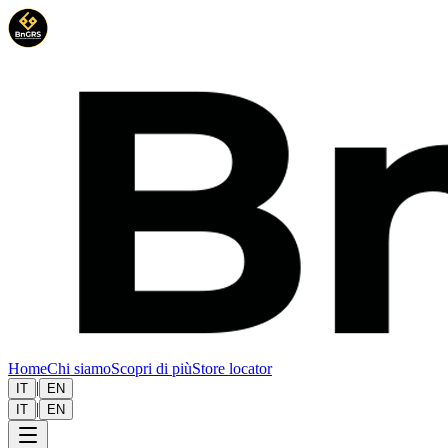
Home
Chi siamo
Scopri di più
Store locator
|
IT
EN
|
IT
EN