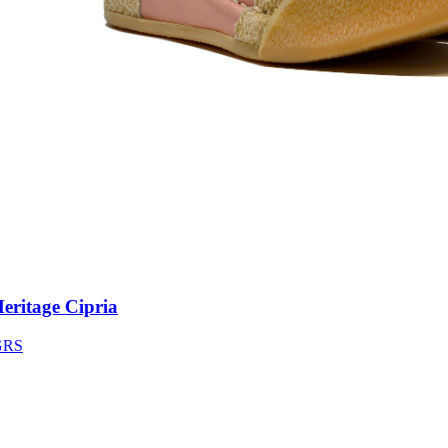
itage Cipria
S