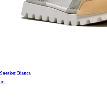
neaker Bianca
S