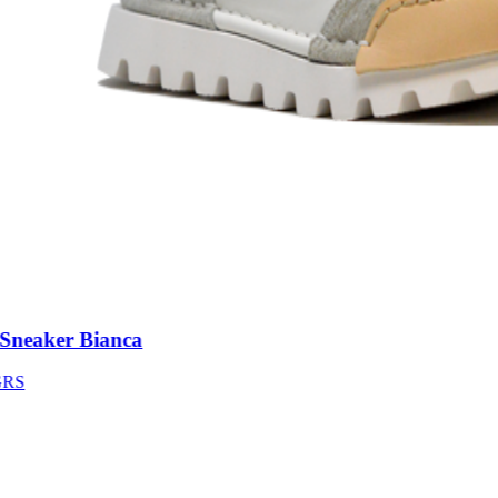
neaker Bianca
S