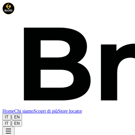
Home
Chi siamo
Scopri di più
Store locator
|
IT
EN
|
IT
EN