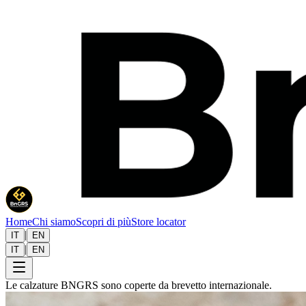
Home
Chi siamo
Scopri di più
Store locator
|
IT
EN
|
IT
EN
Le calzature BNGRS sono coperte da brevetto internazionale.