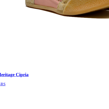
itage Cipria
S