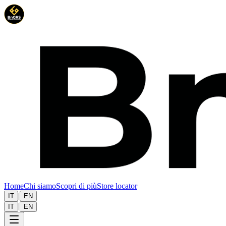
Home
Chi siamo
Scopri di più
Store locator
|
IT
EN
|
IT
EN