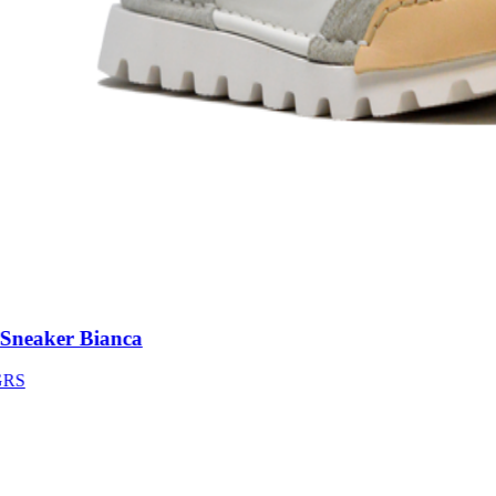
neaker Bianca
S