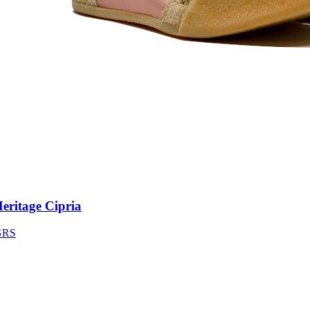
itage Cipria
S