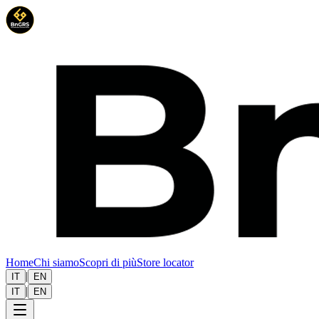
Home
Chi siamo
Scopri di più
Store locator
|
IT
EN
|
IT
EN