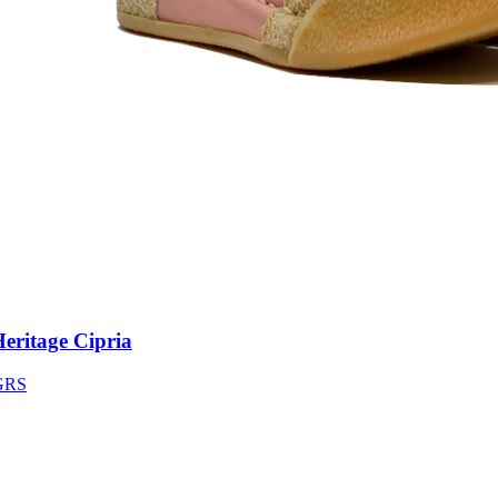
ritage Cipria
S