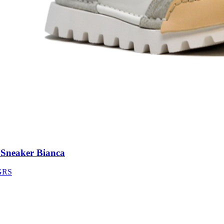
neaker Bianca
S