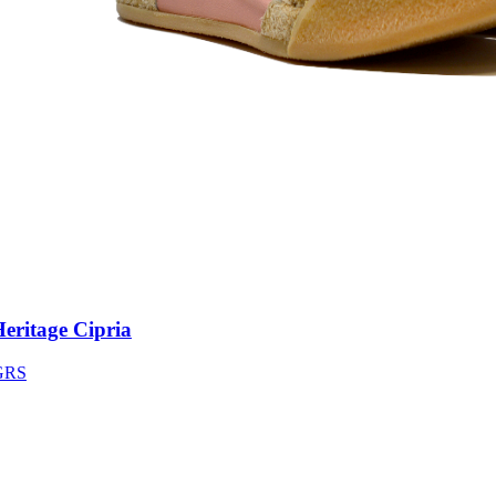
ritage Cipria
S