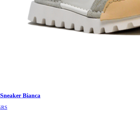
neaker Bianca
S