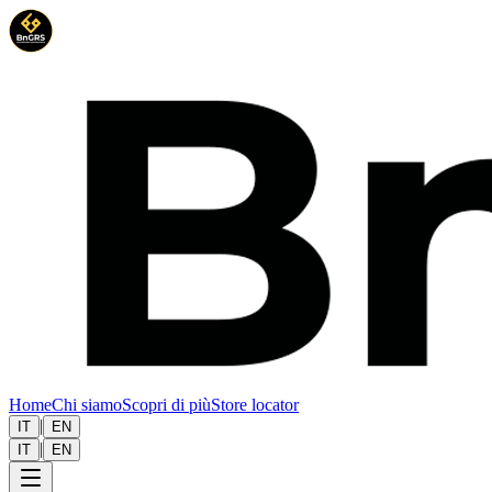
Home
Chi siamo
Scopri di più
Store locator
|
IT
EN
|
IT
EN