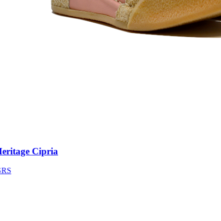
itage Cipria
S