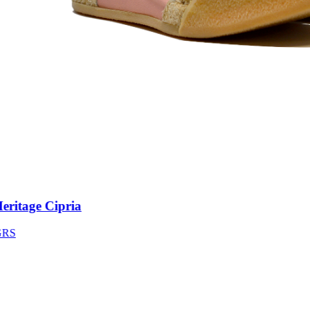
itage Cipria
S