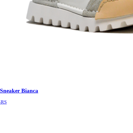
neaker Bianca
S