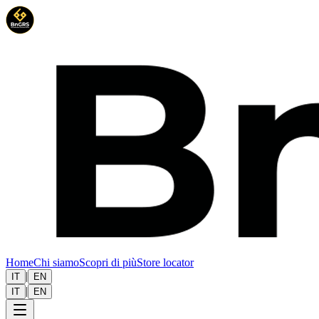
Home
Chi siamo
Scopri di più
Store locator
|
IT
EN
|
IT
EN