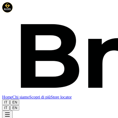
Home
Chi siamo
Scopri di più
Store locator
|
IT
EN
|
IT
EN