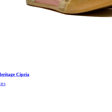
itage Cipria
S