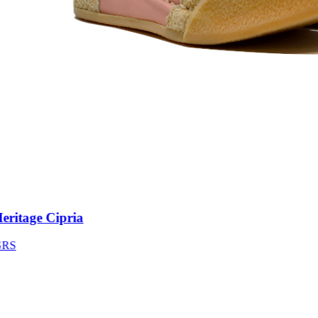
itage Cipria
S