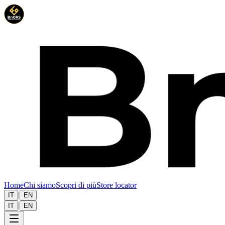
Home
Chi siamo
Scopri di più
Store locator
|
IT
EN
|
IT
EN