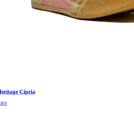
itage Cipria
S