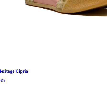
itage Cipria
S