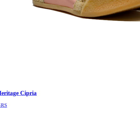
itage Cipria
S