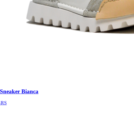
neaker Bianca
S