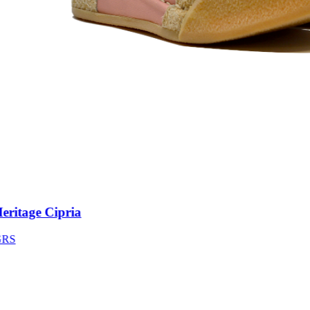
itage Cipria
S