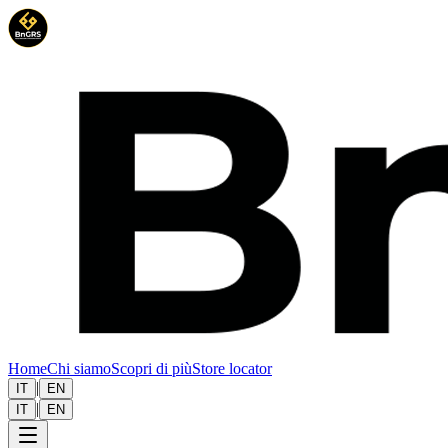
Home
Chi siamo
Scopri di più
Store locator
|
IT
EN
|
IT
EN