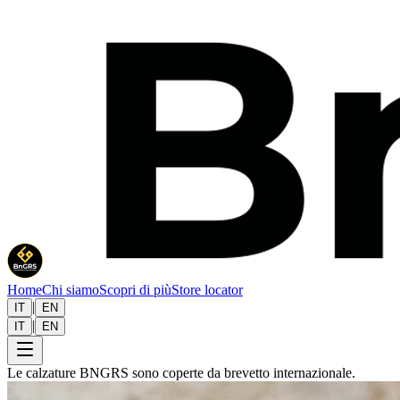
Home
Chi siamo
Scopri di più
Store locator
|
IT
EN
|
IT
EN
Le calzature BNGRS sono coperte da brevetto internazionale.