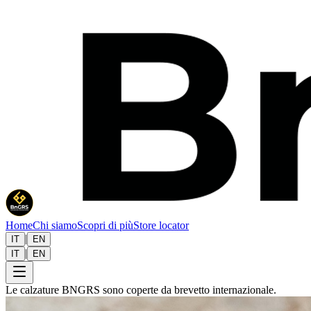
Home
Chi siamo
Scopri di più
Store locator
|
IT
EN
|
IT
EN
Le calzature BNGRS sono coperte da brevetto internazionale.