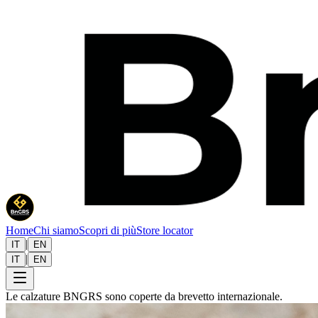
Home
Chi siamo
Scopri di più
Store locator
|
IT
EN
|
IT
EN
Le calzature BNGRS sono coperte da brevetto internazionale.