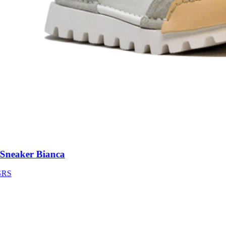
neaker Bianca
S