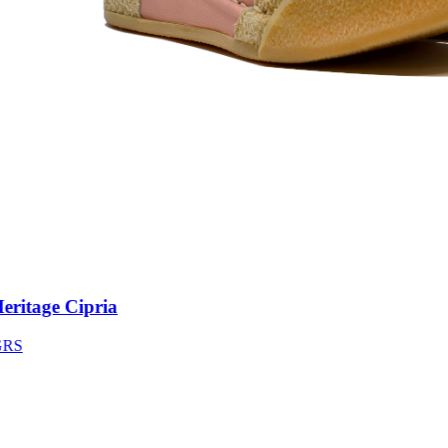
itage Cipria
S