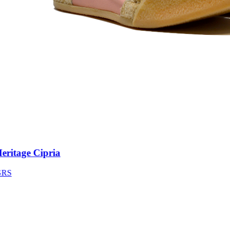
itage Cipria
S